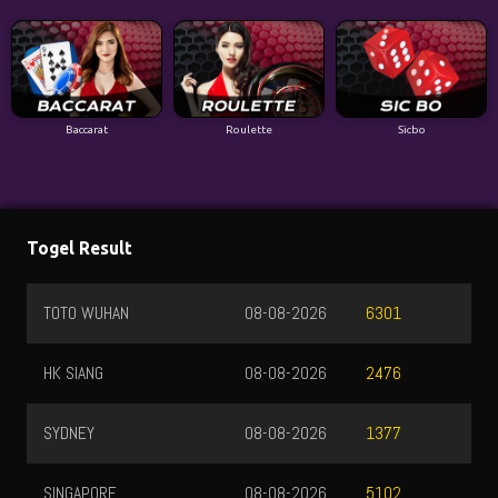
Baccarat
Roulette
Sicbo
Togel Result
TOTO WUHAN
08-08-2026
6301
HK SIANG
08-08-2026
2476
SYDNEY
08-08-2026
1377
SINGAPORE
08-08-2026
5102