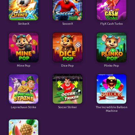
StrikerX
SoccerX
FlyX Cash Turbo
Mine Pop
Dice Pop
Plinko Pop
Leprechaun Strike
Soccer Striker
The Incredible Balloon
Machine