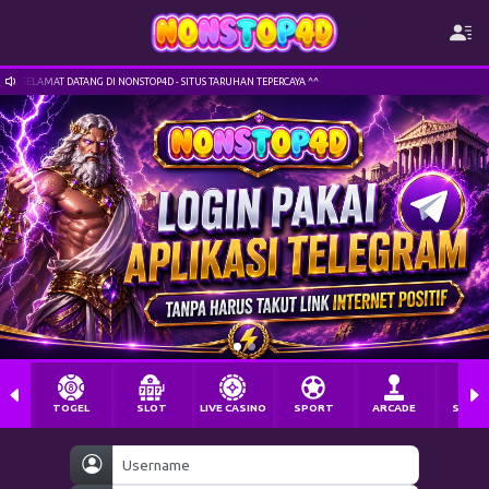
SELAMAT DATANG DI NONSTOP4D - SITUS TARUHAN TEPERCAYA ^^
TOGEL
SLOT
LIVE CASINO
SPORT
ARCADE
SABU