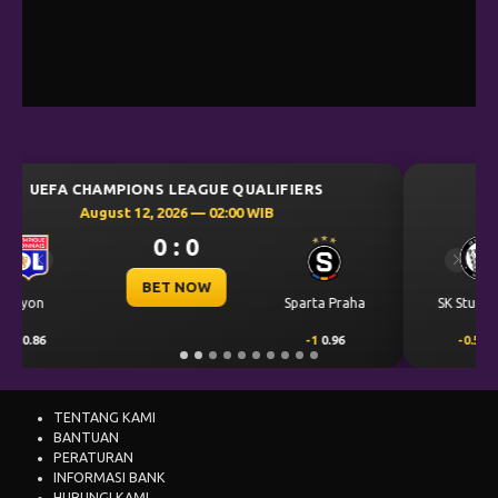
UEFA CHAMPIONS LEAGUE QUALIFIERS
August 12, 2026 — 01:30 WIB
0 : 0
Previous
Next
BET NOW
SK Sturm Graz
Fenerbahce
-0.5
0.95
0.5
0.87
TENTANG KAMI
BANTUAN
PERATURAN
INFORMASI BANK
HUBUNGI KAMI