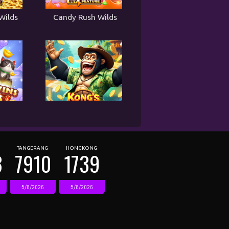
Wilds
Candy Rush Wilds
Wilds
Kong's Jungle Tower
s
TANGERANG
HONGKONG
3
7910
1739
5/8/2026
5/8/2026