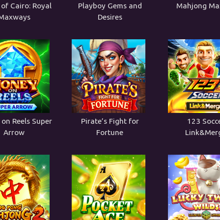
of Cairo: Royal
Playboy Gems and
Mahjong Ma
Maxways
Desires
on Reels Super
Pirate’s Fight for
123 Socc
Arrow
Fortune
Link&Mer