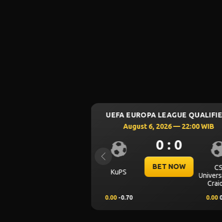
12 Skulls of the Dead
Pong 
UEFA EUROPA LEAGUE QUALIFI
August 7, 2026 — 02:00 WIB
Grand Casino Heist
Mer
0 : 0
Previous
BET NOW
Hear
Benfica
Midlo
2.5
0.82
-2.5
-