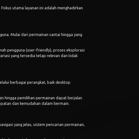
. Fokus utama layanan ini adalah menghadirkan
unes
Tiger's Treasures
na. Mulai dari permainan santai hingga yang
h pengguna (user-friendly), proses eksplorasi
riasi yang tersedia tetap relevan dan tidak
lalui berbagai perangkat, baik desktop
in hingga pemilihan permainan dapat berjalan
dusa
Seven 7's
ecepatan dan kemudahan dalam bermain.
igasi yang jelas, sistem pencarian permainan,
n waktu lama untuk menemukan permainan yang