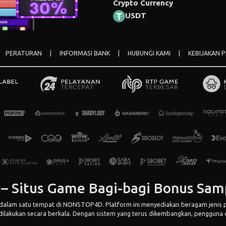
USDT
ight Romance -
Andvari The Golden
Diamond Diva
PERATURAN
|
INFORMASI BANK
|
HUBUNGI KAMI
|
KEBIJAKAN P
 Awakening
Fish
Bonanz
rican Quest
Prosperity Blessing
Joker Lok
Multiplier T
Situs Game Bagi-bagi Bonus Sam
 dalam satu tempat di NONSTOP4D. Platform ini menyediakan beragam jenis p
 dilakukan secara berkala. Dengan sistem yang terus dikembangkan, penggun