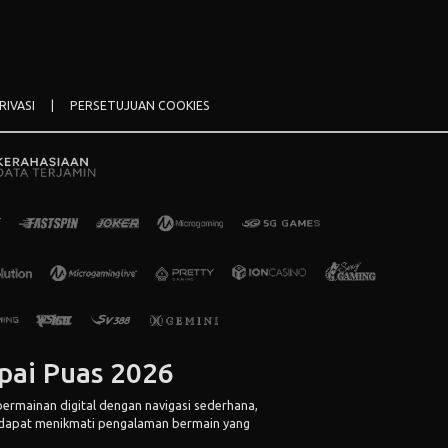
 Oink
African Wilds
RIVASI
|
PERSETUJUAN COOKIES
a
o's
Golden Cat Fortunes
rail
pai Puas 2026
ermainan digital dengan navigasi sederhana,
a dapat menikmati pengalaman bermain yang