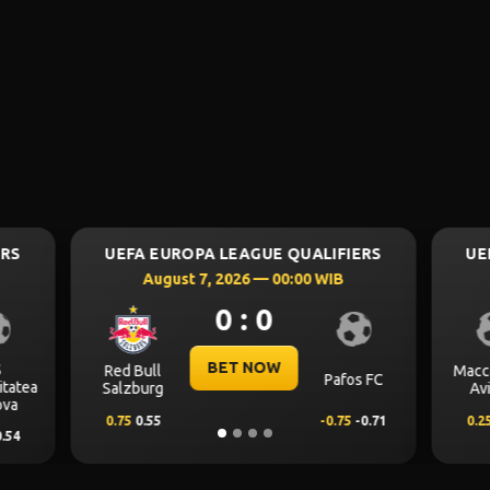
Pong Mahjong
Cluckin' Sweet Feast
Ultimate Goal
Jackpots
ERS
UEFA EUROPA LEAGUE QUALIFIERS
UE
August 6, 2026 — 22:59 WIB
lin's Secret
Yami Warriors
Bronco Big B
0 : 0
Maxways
BET NOW
t of
Jagiellonia
FC 
Rangers FC
thian
Bialystok
Kr
0.98
0.00
-0.93
0.00
0.77
-0.