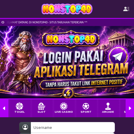
SELAMAT DATANG DI NONSTOP4D - SITUS TARUHAN TEPERCAYA ^^
TOGEL
SLOT
LIVE CASINO
SPORT
ARCADE
SABU