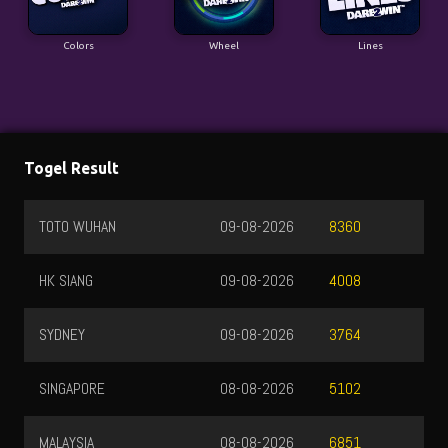
Colors
Wheel
Lines
Togel Result
TOTO WUHAN
09-08-2026
8360
HK SIANG
09-08-2026
4008
SYDNEY
09-08-2026
3764
SINGAPORE
08-08-2026
5102
MALAYSIA
08-08-2026
6851