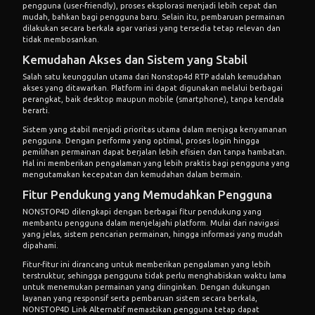
pengguna (user-friendly), proses eksplorasi menjadi lebih cepat dan
mudah, bahkan bagi pengguna baru. Selain itu, pembaruan permainan
dilakukan secara berkala agar variasi yang tersedia tetap relevan dan
tidak membosankan.
Kemudahan Akses dan Sistem yang Stabil
Salah satu keunggulan utama dari
Nonstop4d RTP
adalah kemudahan
akses yang ditawarkan. Platform ini dapat digunakan melalui berbagai
perangkat, baik desktop maupun mobile (smartphone), tanpa kendala
berarti.
Sistem yang stabil menjadi prioritas utama dalam menjaga kenyamanan
pengguna. Dengan performa yang optimal, proses login hingga
pemilihan permainan dapat berjalan lebih efisien dan tanpa hambatan.
Hal ini memberikan pengalaman yang lebih praktis bagi pengguna yang
mengutamakan kecepatan dan kemudahan dalam bermain.
Fitur Pendukung yang Memudahkan Pengguna
NONSTOP4D dilengkapi dengan berbagai fitur pendukung yang
membantu pengguna dalam menjelajahi platform. Mulai dari navigasi
yang jelas, sistem pencarian permainan, hingga informasi yang mudah
dipahami.
Fitur-fitur ini dirancang untuk memberikan pengalaman yang lebih
terstruktur, sehingga pengguna tidak perlu menghabiskan waktu lama
untuk menemukan permainan yang diinginkan. Dengan dukungan
layanan yang responsif serta pembaruan sistem secara berkala,
NONSTOP4D Link Alternatif
memastikan pengguna tetap dapat