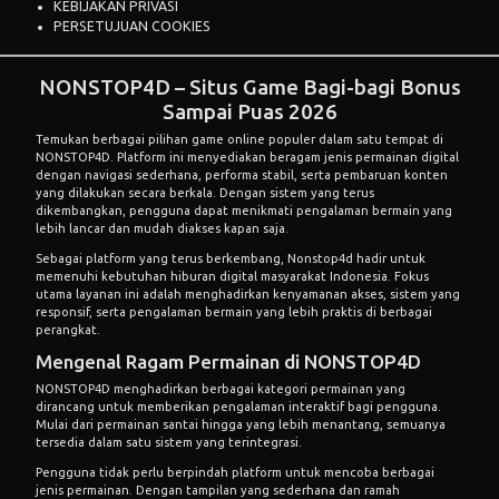
KEBIJAKAN PRIVASI
PERSETUJUAN COOKIES
NONSTOP4D – Situs Game Bagi-bagi Bonus
Sampai Puas 2026
Temukan berbagai pilihan game online populer dalam satu tempat di
NONSTOP4D. Platform ini menyediakan beragam jenis permainan digital
dengan navigasi sederhana, performa stabil, serta pembaruan konten
yang dilakukan secara berkala. Dengan sistem yang terus
dikembangkan, pengguna dapat menikmati pengalaman bermain yang
lebih lancar dan mudah diakses kapan saja.
Sebagai platform yang terus berkembang,
Nonstop4d
hadir untuk
memenuhi kebutuhan hiburan digital masyarakat Indonesia. Fokus
utama layanan ini adalah menghadirkan kenyamanan akses, sistem yang
responsif, serta pengalaman bermain yang lebih praktis di berbagai
perangkat.
Mengenal Ragam Permainan di NONSTOP4D
NONSTOP4D menghadirkan berbagai kategori permainan yang
dirancang untuk memberikan pengalaman interaktif bagi pengguna.
Mulai dari permainan santai hingga yang lebih menantang, semuanya
tersedia dalam satu sistem yang terintegrasi.
Pengguna tidak perlu berpindah platform untuk mencoba berbagai
jenis permainan. Dengan tampilan yang sederhana dan ramah