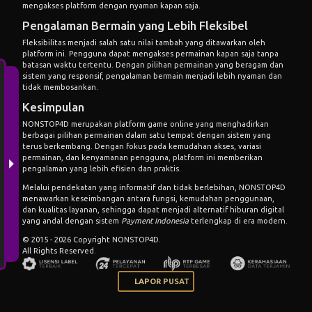
mengakses platform dengan nyaman kapan saja.
Pengalaman Bermain yang Lebih Fleksibel
Fleksibilitas menjadi salah satu nilai tambah yang ditawarkan oleh
platform ini. Pengguna dapat mengakses permainan kapan saja tanpa
batasan waktu tertentu. Dengan pilihan permainan yang beragam dan
sistem yang responsif, pengalaman bermain menjadi lebih nyaman dan
tidak membosankan.
Kesimpulan
NONSTOP4D merupakan platform game online yang menghadirkan
berbagai pilihan permainan dalam satu tempat dengan sistem yang
terus berkembang. Dengan fokus pada kemudahan akses, variasi
permainan, dan kenyamanan pengguna, platform ini memberikan
pengalaman yang lebih efisien dan praktis.
Melalui pendekatan yang informatif dan tidak berlebihan, NONSTOP4D
menawarkan keseimbangan antara fungsi, kemudahan penggunaan,
dan kualitas layanan, sehingga dapat menjadi alternatif hiburan digital
yang andal dengan sistem
Payment Indonesia
terlengkap di era modern.
© 2015 - 2026 Copyright NONSTOP4D.
All Rights Reserved.
LAPOR PUSAT