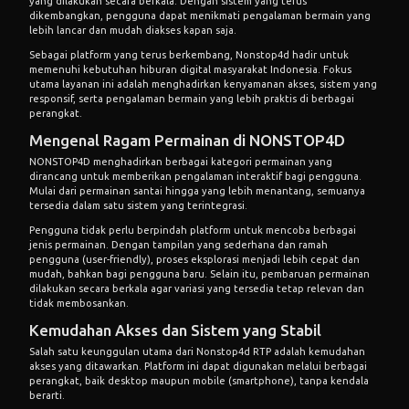
yang dilakukan secara berkala. Dengan sistem yang terus
dikembangkan, pengguna dapat menikmati pengalaman bermain yang
lebih lancar dan mudah diakses kapan saja.
Sebagai platform yang terus berkembang,
Nonstop4d
hadir untuk
memenuhi kebutuhan hiburan digital masyarakat Indonesia. Fokus
utama layanan ini adalah menghadirkan kenyamanan akses, sistem yang
responsif, serta pengalaman bermain yang lebih praktis di berbagai
perangkat.
Mengenal Ragam Permainan di NONSTOP4D
NONSTOP4D menghadirkan berbagai kategori permainan yang
dirancang untuk memberikan pengalaman interaktif bagi pengguna.
Mulai dari permainan santai hingga yang lebih menantang, semuanya
tersedia dalam satu sistem yang terintegrasi.
Pengguna tidak perlu berpindah platform untuk mencoba berbagai
jenis permainan. Dengan tampilan yang sederhana dan ramah
pengguna (user-friendly), proses eksplorasi menjadi lebih cepat dan
mudah, bahkan bagi pengguna baru. Selain itu, pembaruan permainan
dilakukan secara berkala agar variasi yang tersedia tetap relevan dan
tidak membosankan.
Kemudahan Akses dan Sistem yang Stabil
Salah satu keunggulan utama dari
Nonstop4d RTP
adalah kemudahan
akses yang ditawarkan. Platform ini dapat digunakan melalui berbagai
perangkat, baik desktop maupun mobile (smartphone), tanpa kendala
berarti.