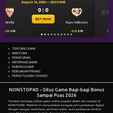
August 16, 2026 — 00:30 WIB
0 : 0
Previous
Next
BET NOW
Alaves
Getafe
0.00
0.62
0.00
-0.72
TENTANG KAMI
BANTUAN
PERATURAN
INFORMASI BANK
HUBUNGI KAMI
KEBIJAKAN PRIVASI
PERSETUJUAN COOKIES
NONSTOP4D – Situs Game Bagi-bagi Bonus
Sampai Puas 2026
Temukan berbagai pilihan game online populer dalam satu tempat di
NONSTOP4D. Platform ini menyediakan beragam jenis permainan digital
dengan navigasi sederhana, performa stabil, serta pembaruan konten