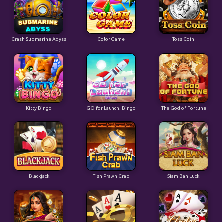
Crash Submarine Abyss
Color Game
Toss Coin
Kitty Bingo
GO for Launch! Bingo
The God of Fortune
Blackjack
Fish Prawn Crab
Siam Ban Luck