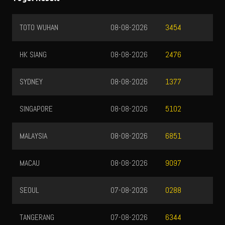
TOTO WUHAN
08-08-2026
3454
HK SIANG
08-08-2026
2476
SYDNEY
08-08-2026
1377
SINGAPORE
08-08-2026
5102
MALAYSIA
08-08-2026
6851
MACAU
08-08-2026
9097
SEOUL
07-08-2026
0288
TANGERANG
07-08-2026
6344